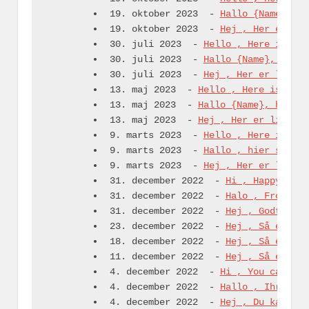
19. oktober 2023
-
Hallo {Name}, hi
19. oktober 2023
-
Hej , Her er lid
30. juli 2023
-
Hello , Here is som
30. juli 2023
-
Hallo {Name}, hier 
30. juli 2023
-
Hej , Her er lidt n
13. maj 2023
-
Hello , Here is some
13. maj 2023
-
Hallo {Name}, hier s
13. maj 2023
-
Hej , Her er lidt ny
9. marts 2023
-
Hello , Here is som
9. marts 2023
-
Hallo , hier sind N
9. marts 2023
-
Hej , Her er lidt n
31. december 2022
-
Hi , Happy New 
31. december 2022
-
Halo , Frohes n
31. december 2022
-
Hej , Godt Nytå
23. december 2022
-
Hej , Så er vin
18. december 2022
-
Hej , Så er der
11. december 2022
-
Hej , Så er der
4. december 2022
-
Hi , You can sti
4. december 2022
-
Hallo , Ihr könn
4. december 2022
-
Hej , Du kan sta