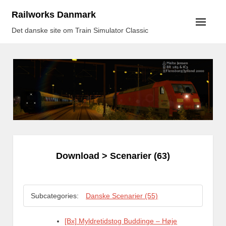
Skip
Railworks Danmark
to
Det danske site om Train Simulator Classic
content
Download
> Scenarier (63)
Subcategories:
Danske Scenarier (55)
[Bx] Myldretidstog Buddinge – Høje