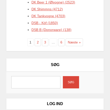
DK Beer 1 (Ølvogne) (2523)
DK Shimmns (4712)
DK Tankvogne (4703)
DSB - Köf (1850)
DSB B (Donorware) (138)
1
2
3
…
6
Næste »
SØG
SØG
LOG IND