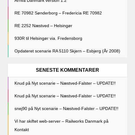
Arriva Danmark version 1.2
RE 70982 Sønderborg – Fredericia RE 70982
RE 2252 Næstved – Helsingør
930R til Helsingør via. Fredensborg
Opdateret scenarie RA 5110 Skjern – Esbjerg (År 2008)
SENESTE KOMMENTARER
Knud
på
Nyt scenarie – Næstved-Falster – UPDATE!!
Knud
på
Nyt scenarie – Næstved-Falster – UPDATE!!
snej90
på
Nyt scenarie – Næstved-Falster – UPDATE!!
Vi har skiftet web-server – Railworks Danmark
på
Kontakt